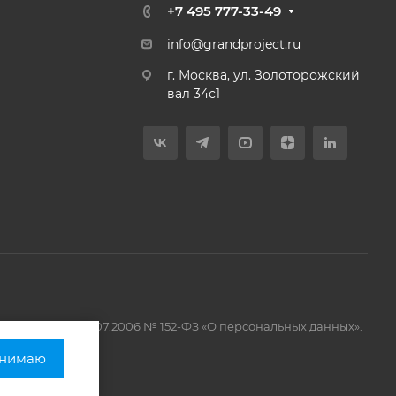
+7 495 777-33-49
info@grandproject.ru
г. Москва, ул. Золоторожский
вал 34с1
 законом от 27.07.2006 № 152-ФЗ «О персональных данных».
нимаю