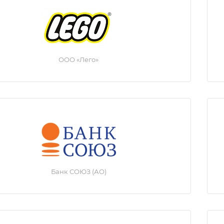
ООО «Лего»
Банк СОЮЗ (АО)