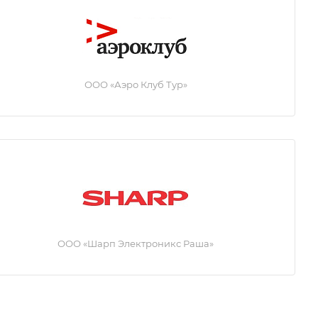
ООО «Аэро Клуб Тур»
ООО «Шарп Электроникс Раша»