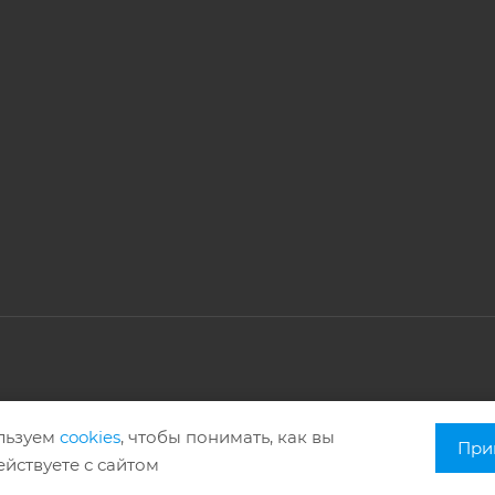
кованы с их письменного согласия в соответствии с Федеральным
льзуем
cookies
, чтобы понимать, как вы
При
йствуете с сайтом