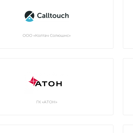
ООО «Колтач Солюшнс»
ГК «АТОН»