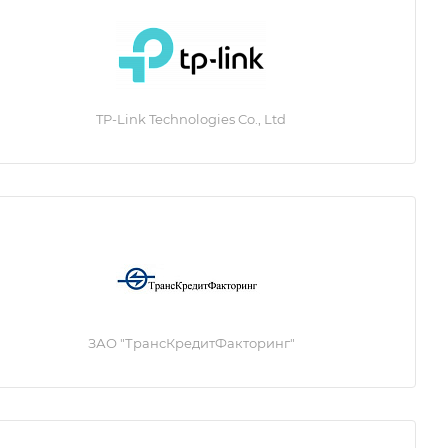
TP-Link Technologies Co., Ltd
ЗАО "ТрансКредитФакторинг"