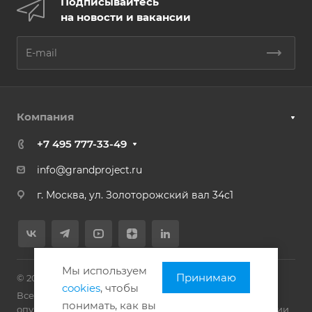
Подписывайтесь
на новости и вакансии
Компания
+7 495 777-33-49
info@grandproject.ru
г. Москва, ул. Золоторожский вал 34с1
Мы используем
Принимаю
© 2026 ООО «Гранд Проект»
cookies
, чтобы
Все фотографии сотрудников, размещённые на сайте,
понимать, как вы
опубликованы с их письменного согласия в соответствии